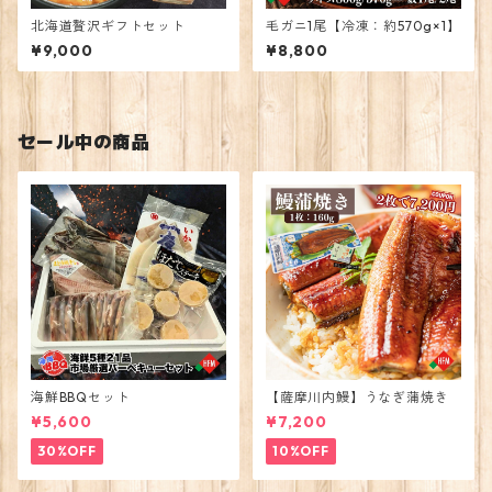
北海道贅沢ギフトセット
毛ガニ1尾【冷凍：約570g×1】
¥9,000
¥8,800
セール中の商品
海鮮BBQセット
【薩摩川内鰻】うなぎ蒲焼き
¥5,600
¥7,200
30%OFF
10%OFF