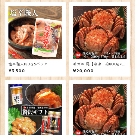
塩辛職人180g 5パック
毛ガニ1尾【冷凍：約800g×
1】
¥3,500
¥20,000