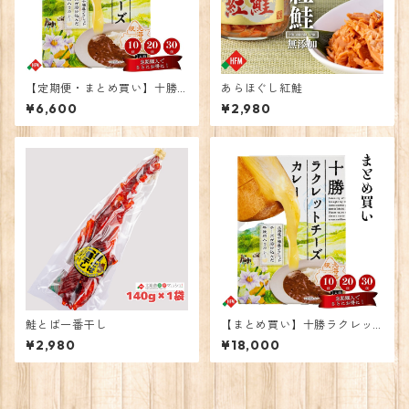
【定期便・まとめ買い】十勝
あらほぐし紅鮭
ラクレットチーズカレー 10
¥6,600
¥2,980
個
鮭とば一番干し
【まとめ買い】十勝ラクレッ
トチーズカレー30個
¥2,980
¥18,000