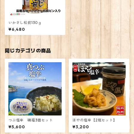
いかさし松前130ｇ
¥6,480
同じカテゴリの商品
つぶ塩辛 磯福3個セット
ほやの塩辛【2瓶セット】
¥5,600
¥3,200