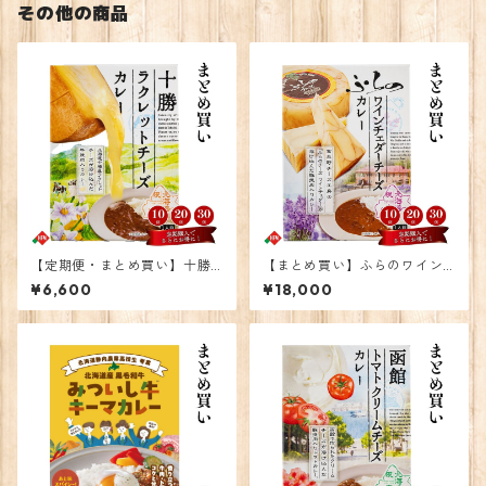
その他の商品
【定期便・まとめ買い】十勝
【まとめ買い】ふらのワイン
ラクレットチーズカレー 10
チェダーチーズカレー30個
¥6,600
¥18,000
個