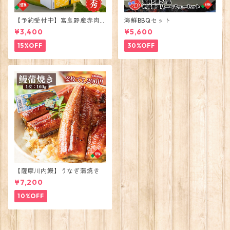
【予約受付中】富良野産赤肉
海鮮BBQセット
メロン大玉1玉2026年度出荷
¥3,400
¥5,600
15%OFF
30%OFF
【薩摩川内鰻】うなぎ蒲焼き
¥7,200
10%OFF