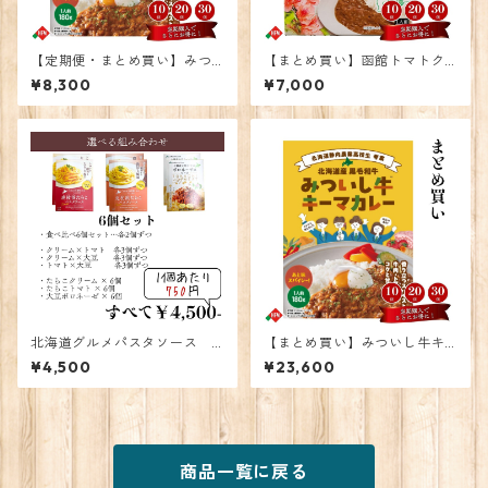
【定期便・まとめ買い】みつ
【まとめ買い】函館トマトク
いし牛キーマカレー 10個
リームチーズカレー10個
¥8,300
¥7,000
北海道グルメパスタソース 6
【まとめ買い】みついし牛キ
食
ーマカレー30個
¥4,500
¥23,600
商品一覧に戻る