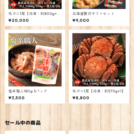
毛ガニ1尾【冷凍：約800g×
北海道贅沢ギフトセット
1】
¥20,000
¥9,000
塩辛職人180g 5パック
毛ガニ1尾【冷凍：約570g×1】
¥3,500
¥8,800
セール中の商品