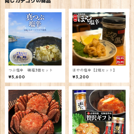
同じカテゴリの商品
つぶ塩辛 磯福3個セット
ほやの塩辛【2瓶セット】
¥5,600
¥3,200