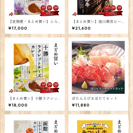
【定期便・まとめ買い】ふら
【まとめ買い】旭川無双ビー
のワインチェダーチーズカレ
フカレー30個
¥17,000
¥21,600
ー 30個
【まとめ買い】十勝ラクレッ
ぼたんえび＆ほたてセット
トチーズカレー30個
¥18,000
¥11,880