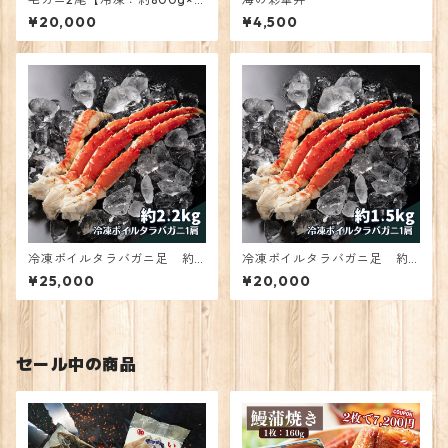
2】
¥20,000
¥4,500
冷凍ボイルタラバガニ足 約2.
冷凍ボイルタラバガニ足 約1.
2㎏
5㎏
¥25,000
¥20,000
セール中の商品