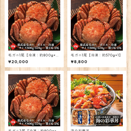
毛ガニ1尾【冷凍：約800g×
毛ガニ1尾【冷凍：約570g×1】
1】
¥20,000
¥8,800
毛ガニ2尾【冷凍：約800g×
海の彩華丼