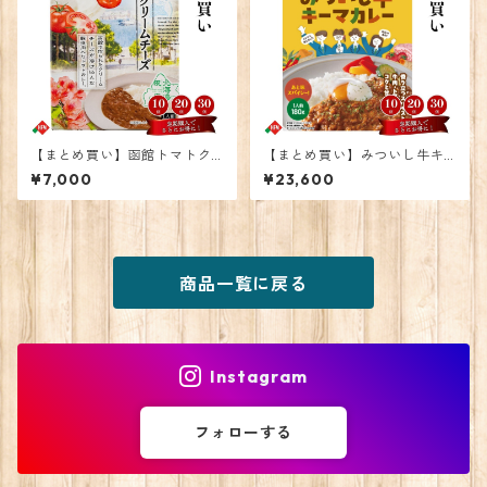
【まとめ買い】函館トマトク
【まとめ買い】みついし牛キ
リームチーズカレー10個
ーマカレー30個
¥7,000
¥23,600
商品一覧に戻る
Instagram
フォローする