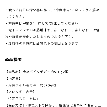
・食べる前日に深い器に移し、"冷蔵庫内"でゆっくりと解凍
してください
・解凍中は甲羅を"下にして"解凍してください
・電子レンジでの加熱解凍や、茹でなおし、蒸しなおしは塩
味や肉質が変化いたしますのでお控え下さい
・加熱後の再凍結は品質低下の要因となります
商品概要
【商品名】冷凍ボイル毛ガニ約570g2尾
【内容量】
・冷凍ボイル毛ガニ 約570g×2
【アレルギー表示】
特定７品目「かに」
【保存方法】-18℃以下で保存し、解凍後はお早めにお召し上