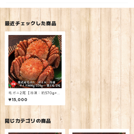
最近チェックした商品
毛ガニ2尾【冷凍：約570g×
2】
¥15,000
同じカテゴリの商品