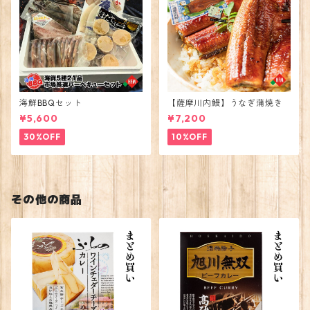
海鮮BBQセット
【薩摩川内鰻】うなぎ蒲焼き
¥5,600
¥7,200
30%OFF
10%OFF
その他の商品