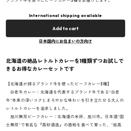
ブランド牛を使ったビーフカレー3種をお届けします。
International shipping available
Add to cart
日本国内にお住まいの方向け
北海道の絶品レトルトカレーを1種類ずつお試しで
きるお得なカレーセットです
【北海道が誇るブランド牛を使ったビーフカレー3種】
白老牛カレー：北海道を代表するブランド牛である“白老
牛“本来の深いコクとまろやかな味わいを引き立たせる大人の
レトルトカレーを追求しました。
旭川無双ビーフカレー：北海道の米所、旭川市。日本酒“国
士無双”で有名な『高砂酒造』の酒粕を食べて育った、“旭高