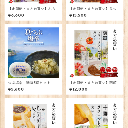
【定期便・まとめ買い】ふら
【定期便・まとめ買い】みつ
のワインチェダーチーズカレ
いし牛キーマカレー 20個
¥6,600
¥15,500
ー 10個
つぶ塩辛 磯福3個セット
【定期便・まとめ買い】函館
トマトクリームチーズカレ
¥5,600
¥12,000
ー 20個