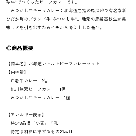
砂牛”でつくったビーフカレーです。
みついし牛キーマカレー：北海道屈指の馬産地で有名な新
ひだか町のブランド牛“みついし牛”。地元の農業高校生が美
味しさを引き出すためイチから考え出した逸品。
◎商品概要
【商品名】北海道レトルトビーフカレーセット
【内容量】
白老牛カレー 1個
旭川無双ビーフカレー 1個
みついし牛キーマカレー 1個
【アレルギー表示】
特定8品目「小麦」「乳」
特定原材料に準ずるもの21品目