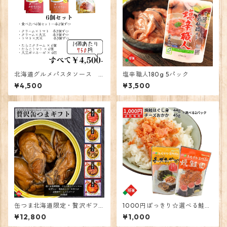
北海道グルメパスタソース 6
塩辛職人180g 5パック
食
¥4,500
¥3,500
缶つま北海道限定・贅沢ギフ
1000円ぽっきり☆選べる鮭フ
ト
レークorチーズおかか
¥12,800
¥1,000