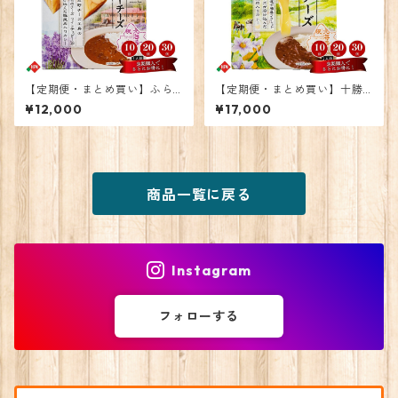
【定期便・まとめ買い】ふら
【定期便・まとめ買い】十勝
のワインチェダーチーズカレ
ラクレットチーズカレー 30
¥12,000
¥17,000
ー 20個
個
商品一覧に戻る
Instagram
フォローする