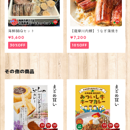
海鮮BBQセット
【薩摩川内鰻】うなぎ蒲焼き
¥5,600
¥7,200
30%OFF
10%OFF
その他の商品