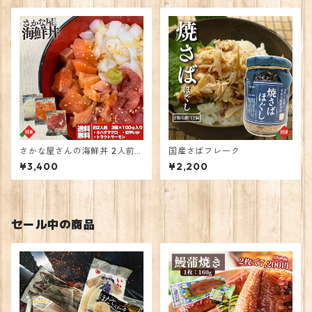
さかな屋さんの海鮮丼 2人前 3
国産さばフレーク
00g
¥3,400
¥2,200
セール中の商品