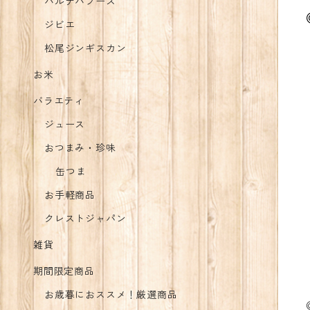
バルナバフーズ
ジビエ
松尾ジンギスカン
お米
バラエティ
ジュース
おつまみ・珍味
缶つま
お手軽商品
クレストジャパン
雑貨
期間限定商品
お歳暮におススメ！厳選商品