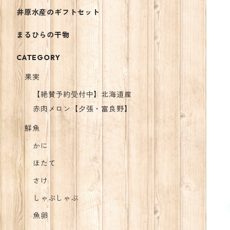
井原水産のギフトセット
まるひらの干物
CATEGORY
果実
【絶賛予約受付中】北海道産
赤肉メロン【夕張・富良野】
鮮魚
かに
ほたて
さけ
しゃぶしゃぶ
魚卵