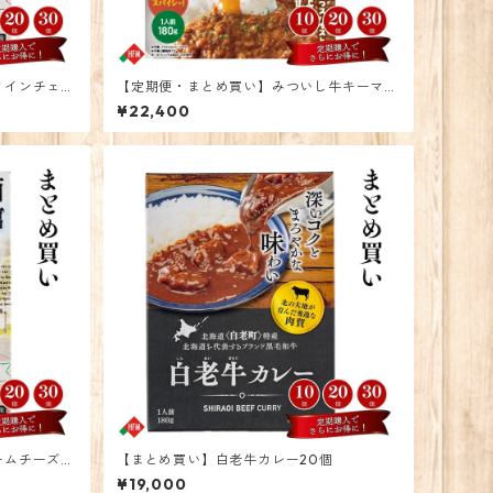
ワインチェダ
【定期便・まとめ買い】みついし牛キーマカ
レー 30個
¥22,400
ームチーズカ
【まとめ買い】白老牛カレー20個
¥19,000