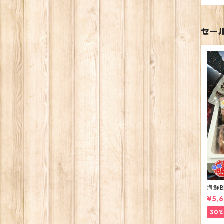
セー
海鮮B
¥5,
30%