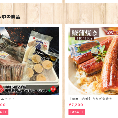
ル中の商品
BQセット
【薩摩川内鰻】うなぎ蒲焼き
600
¥7,200
OFF
10%OFF