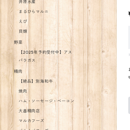
井原水産
まるひらマルニ
えび
貝類
野菜
【2025年予約受付中】アス
パラガス
精肉
【絶品】別海和牛
焼肉
ハム・ソーセージ・ベーコン
大畠精肉店
マルカフーズ