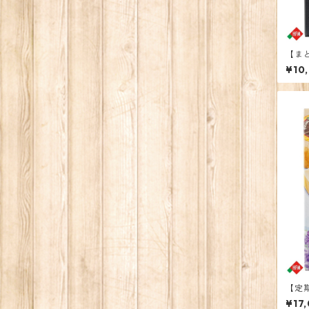
【ま
¥10
【定
ーチ
¥17