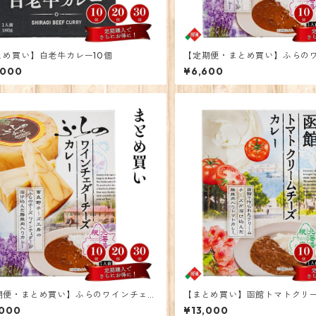
とめ買い】白老牛カレー10個
【定期便・まとめ買い】ふらの
ーチーズカレー 10個
,000
¥6,600
期便・まとめ買い】ふらのワインチェダ
【まとめ買い】函館トマトクリ
ーズカレー 30個
レー20個
,000
¥13,000