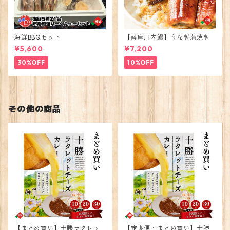
海鮮BBQセット
【薩摩川内鰻】うなぎ蒲焼き
¥5,600
¥7,200
30%OFF
10%OFF
その他の商品
【まとめ買い】十勝ラクレッ
【定期便・まとめ買い】十勝