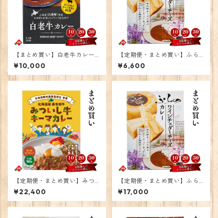
【まとめ買い】白老牛カレー1
【定期便・まとめ買い】ふら
0個
のワインチェダーチーズカレ
¥10,000
¥6,600
ー 10個
【定期便・まとめ買い】みつ
【定期便・まとめ買い】ふら
いし牛キーマカレー 30個
のワインチェダーチーズカレ
¥22,400
¥17,000
ー 30個