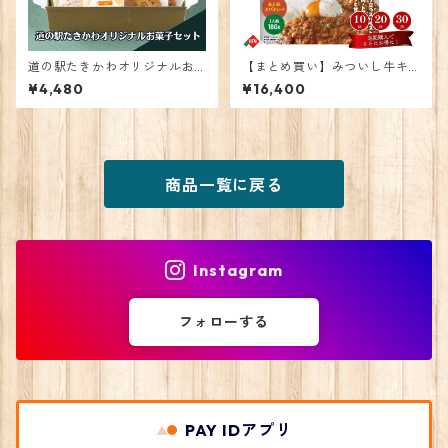
道の駅たきかわオリジナルお
【まとめ買い】みついし牛キ
菓子セット
ーマカレー20個
¥4,480
¥16,400
商品一覧に戻る
Instagram
フォローする
PAY IDアプリ