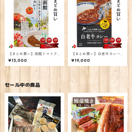
【まとめ買い】函館トマトク
【まとめ買い】白老牛カレー2
リームチーズカレー20個
0個
¥13,000
¥19,000
セール中の商品