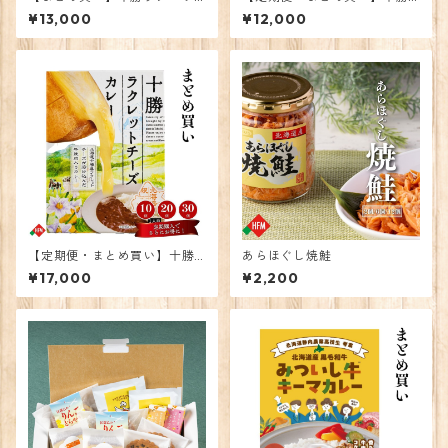
トチーズカレー20個
ラクレットチーズカレー 20
¥13,000
¥12,000
個
【定期便・まとめ買い】十勝
あらほぐし焼鮭
ラクレットチーズカレー 30
¥17,000
¥2,200
個