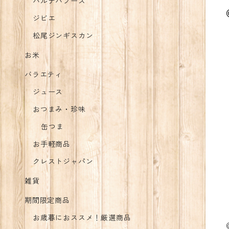
バルナバフーズ
ジビエ
松尾ジンギスカン
お米
バラエティ
ジュース
おつまみ・珍味
缶つま
お手軽商品
クレストジャパン
雑貨
期間限定商品
お歳暮におススメ！厳選商品