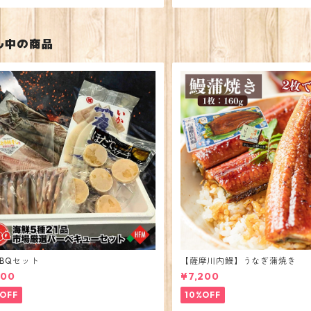
ル中の商品
BQセット
【薩摩川内鰻】うなぎ蒲焼き
600
¥7,200
OFF
10%OFF