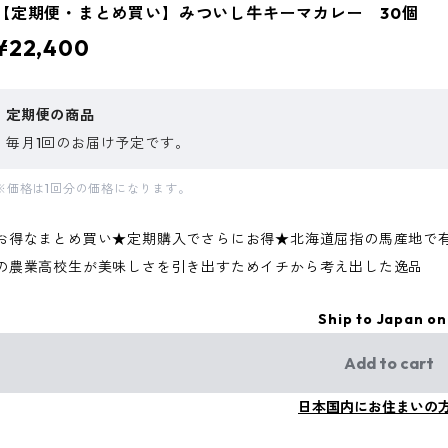
【定期便・まとめ買い】みついし牛キーマカレー 30個
¥22,400
定期便の商品
毎月1回のお届け予定です。
※価格は1回分の価格になります。
お得なまとめ買い★定期購入でさらにお得★北海道屈指の馬産地で有
の農業高校生が美味しさを引き出すためイチから考え出した逸品
Ship to Japan on
Add to cart
日本国内にお住まいの