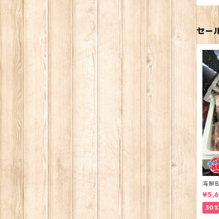
セー
海鮮B
¥5,
30%