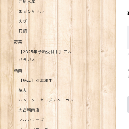
井原水産
まるひらマルニ
えび
貝類
野菜
【2025年予約受付中】アス
パラガス
精肉
【絶品】別海和牛
焼肉
ハム・ソーセージ・ベーコン
大畠精肉店
マルカフーズ