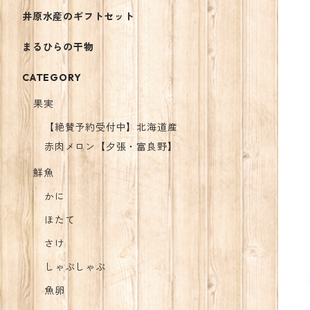
井原水産のギフトセット
まるひらの干物
CATEGORY
果実
【絶賛予約受付中】北海道産
赤肉メロン【夕張・富良野】
鮮魚
かに
ほたて
さけ
しゃぶしゃぶ
魚卵