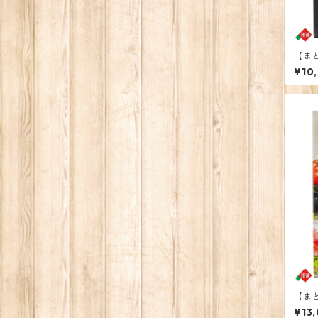
【ま
¥10
【ま
レー2
¥13