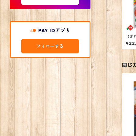
PAY IDアプリ
【定
レー
¥22
フォローする
同じ