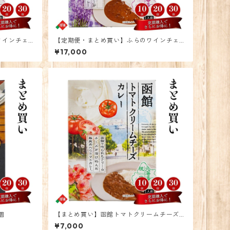
ワインチェダ
【定期便・まとめ買い】ふらのワインチェダ
ーチーズカレー 30個
¥17,000
個
【まとめ買い】函館トマトクリームチーズカ
レー10個
¥7,000