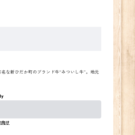
名な新ひだか町のブランド牛“みついし牛”。地元
ly
方向け