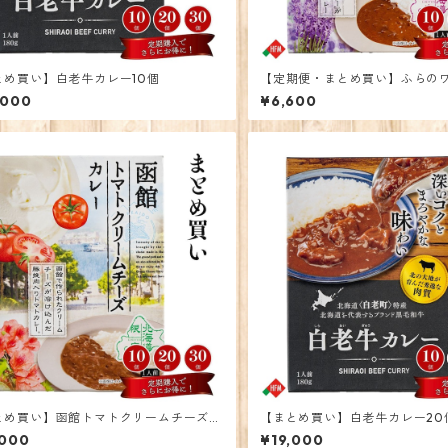
とめ買い】白老牛カレー10個
【定期便・まとめ買い】ふらの
ーチーズカレー 10個
,000
¥6,600
とめ買い】函館トマトクリームチーズカ
【まとめ買い】白老牛カレー20
0個
,000
¥19,000