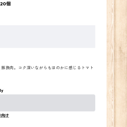
20個
と豚挽肉。コク深いながらもほのかに感じるトマト
。
ly
方向け