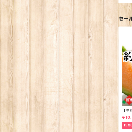
セー
【予
202
¥10
15%