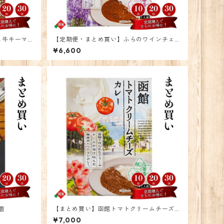
し牛キーマカ
【定期便・まとめ買い】ふらのワインチェダ
ーチーズカレー 10個
¥6,600
個
【まとめ買い】函館トマトクリームチーズカ
レー10個
¥7,000