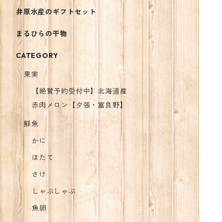
井原水産のギフトセット
まるひらの干物
CATEGORY
果実
【絶賛予約受付中】北海道産
赤肉メロン【夕張・富良野】
鮮魚
かに
ほたて
さけ
しゃぶしゃぶ
魚卵