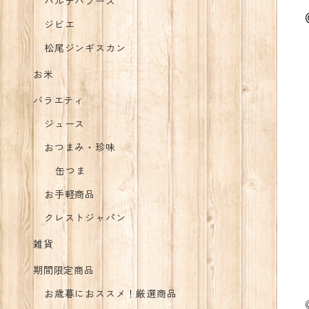
バルナバフーズ
ジビエ
松尾ジンギスカン
お米
バラエティ
ジュース
おつまみ・珍味
缶つま
お手軽商品
クレストジャパン
雑貨
期間限定商品
お歳暮におススメ！厳選商品