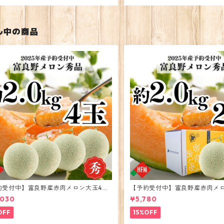
ル中の商品
約受付中】富良野産赤肉メロン大玉4玉
【予約受付中】富良野産赤肉メ
6年度出荷
2026年度出荷
,030
¥5,780
OFF
15%OFF