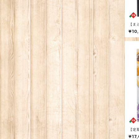
【ま
¥10
【定
ーチ
¥17