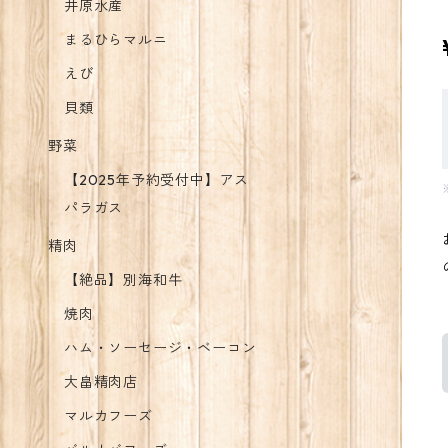
井原水産
まるひらマルニ
えび
貝類
野菜
【2025年予約受付中】アス
パラガス
精肉
【絶品】別海和牛
焼肉
ハム・ソーセージ・ベーコン
大畠精肉店
マルカフーズ