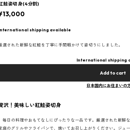
紅鮭姿切身(4分割)
¥13,000
International shipping available
厳選された新鮮な紅鮭を丁寧に手間暇かけて姿切りにしました。
International shipping 
Add to cart
日本国内にお住まいの
贅沢！美味しい紅鮭姿切身
毎日の料理やおもてなしにぴったりな一品です。厳選された新鮮な
家庭のグリルやフライパンで、焼いてお召し上がりください。ジュ