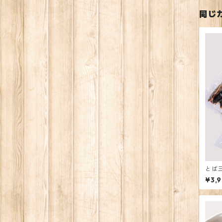
同じ
とば
¥3,