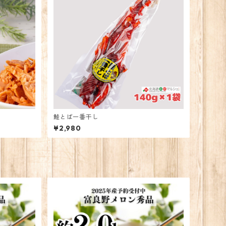
鮭とば一番干し
¥2,980