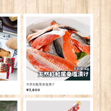
天然紅鮭尾身塩漬け
¥3,800