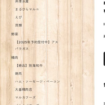
井原水産
まるひらマルニ
えび
貝類
野菜
【2025年予約受付中】アス
パラガス
精肉
【絶品】別海和牛
焼肉
ハム・ソーセージ・ベーコン
大畠精肉店
マルカフーズ