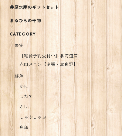
井原水産のギフトセット
まるひらの干物
CATEGORY
果実
【絶賛予約受付中】北海道産
赤肉メロン【夕張・富良野】
鮮魚
かに
ほたて
さけ
しゃぶしゃぶ
魚卵