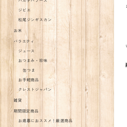
バルナバフーズ
ジビエ
松尾ジンギスカン
お米
バラエティ
ジュース
おつまみ・珍味
缶つま
お手軽商品
クレストジャパン
雑貨
期間限定商品
お歳暮におススメ！厳選商品