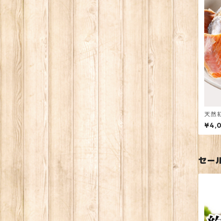
天然
¥4,
セー