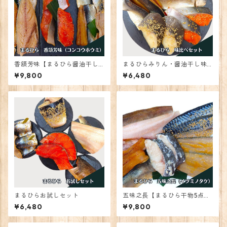
香頷芳味【まるひら醤油干し
まるひらみりん・醤油干し味
＆みりん干しギフト】
比べセット
¥9,800
¥6,480
まるひらお試しセット
五味之長【まるひら干物5点ギ
フト】
¥6,480
¥9,800