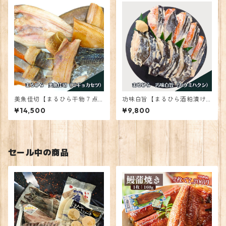
美魚佳切【まるひら干物７点
功味白旨【まるひら酒粕漬け2
ギフト】
点ギフト】
¥14,500
¥9,800
セール中の商品