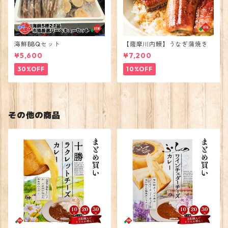
海鮮BBQセット
【薩摩川内鰻】うなぎ蒲焼き
¥5,600
¥7,200
30%OFF
10%OFF
その他の商品