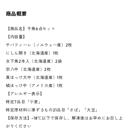
商品概要
【商品名】干魚6点セット
【内容量】
サバフィーレ（ノルウェー産）2枚
にしん開き（北海道産）1枚
氷下魚2本入（北海道産）2袋
宗八中（北海道産）2枚
真ほっけ大中（北海道産）1枚
縞ほっけ中（アメリカ産）1枚
【アレルギー表示】
特定7品目「小麦」
特定原材料に準ずるもの21品目「さば」「大豆」
【保存方法】-18℃以下で保存し、解凍後はお早めにお召し上
がりください