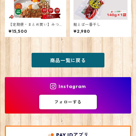
【定期便・まとめ買い】みつ
鮭とば一番干し
いし牛キーマカレー 20個
¥15,500
¥2,980
商品一覧に戻る
Instagram
フォローする
PAY IDアプリ