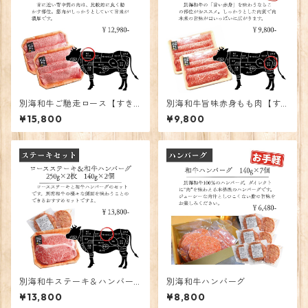
別海和牛ご馳走ロース【すき
別海和牛旨味赤身もも肉【す
焼き用】
き焼き用】
¥15,800
¥9,800
別海和牛ステーキ＆ハンバー
別海和牛ハンバーグ
グ
¥13,800
¥8,800