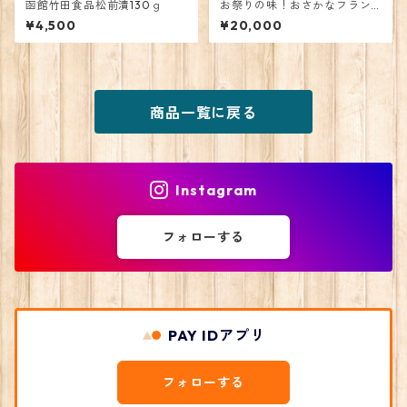
函館竹田食品松前漬130ｇ
お祭りの味！おさかなフラン
ク【60本】
¥4,500
¥20,000
商品一覧に戻る
Instagram
フォローする
PAY IDアプリ
フォローする