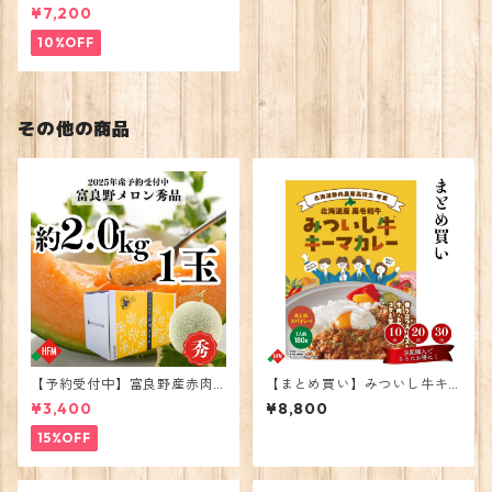
¥7,200
10%OFF
その他の商品
【予約受付中】富良野産赤肉
【まとめ買い】みついし牛キ
メロン大玉1玉2026年度出荷
ーマカレー10個
¥3,400
¥8,800
15%OFF