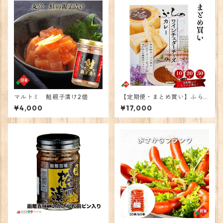
マルトミ 鮭親子漬け2個
【定期便・まとめ買い】ふら
のワインチェダーチーズカレ
¥4,000
¥17,000
ー 30個