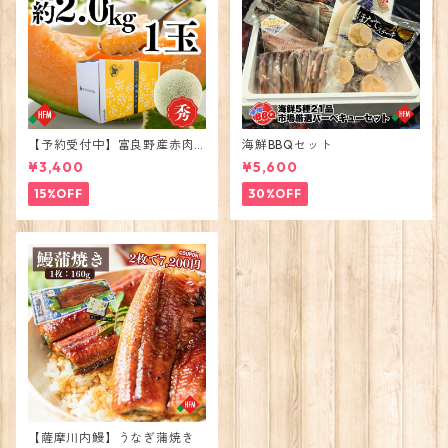
【予約受付中】富良野産赤肉
海鮮BBQセット
メロン大玉1玉2026年度出荷
¥3,400
¥5,600
15%OFF
30%OFF
【薩摩川内鰻】うなぎ蒲焼き