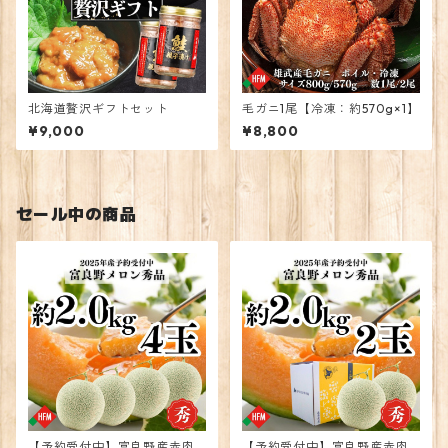
北海道贅沢ギフトセット
毛ガニ1尾【冷凍：約570g×1】
¥9,000
¥8,800
セール中の商品
【予約受付中】富良野産赤肉
【予約受付中】富良野産赤肉