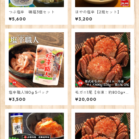
つぶ塩辛 磯福3個セット
ほやの塩辛【2瓶セット】
¥5,600
¥3,200
塩辛職人180g 5パック
毛ガニ1尾【冷凍：約800g×
1】
¥3,500
¥20,000