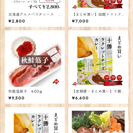
北海道グルメパスタソース 3
【まとめ買い】函館トマトク
食
リームチーズカレー10個
¥2,800
¥7,000
秋鮭塩筋子 400g
【定期便・まとめ買い】十勝
ラクレットチーズカレー 10
¥9,500
¥6,600
個