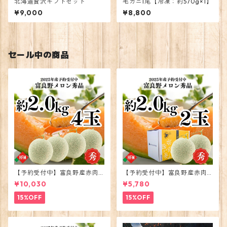
北海道贅沢ギフトセット
毛ガニ1尾【冷凍：約570g×1】
¥9,000
¥8,800
セール中の商品
【予約受付中】富良野産赤肉
【予約受付中】富良野産赤肉
メロン大玉4玉2026年度出荷
メロン大玉2玉2026年度出荷
¥10,030
¥5,780
15%OFF
15%OFF