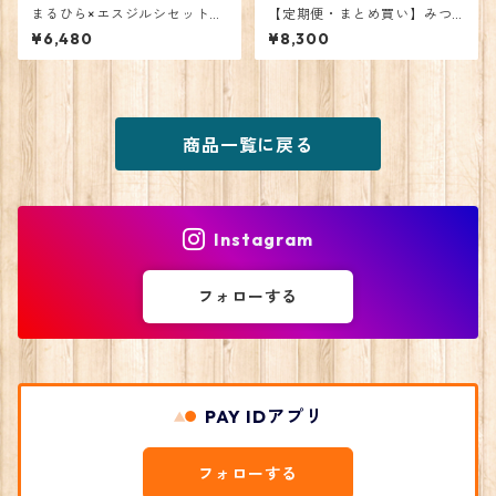
まるひら×エスジルシセット
【定期便・まとめ買い】みつ
(味噌漬け・酒粕漬け・塩鮭の
いし牛キーマカレー 10個
¥6,480
¥8,300
セット)
商品一覧に戻る
Instagram
フォローする
PAY IDアプリ
フォローする