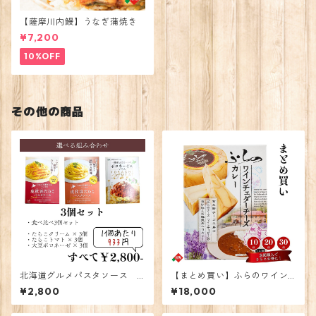
【薩摩川内鰻】うなぎ蒲焼き
¥7,200
10%OFF
その他の商品
北海道グルメパスタソース 3
【まとめ買い】ふらのワイン
食
チェダーチーズカレー30個
¥2,800
¥18,000