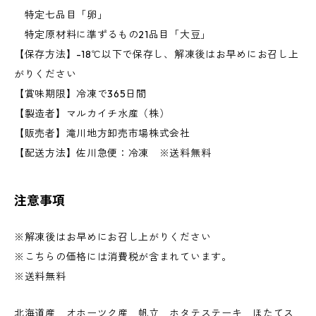
特定七品目「卵」
特定原材料に準ずるもの21品目「大豆」
【保存方法】-18℃以下で保存し、解凍後はお早めにお召し上
がりください
【賞味期限】冷凍で365日間
【製造者】マルカイチ水産（株）
【販売者】滝川地方卸売市場株式会社
【配送方法】佐川急便：冷凍 ※送料無料
注意事項
※解凍後はお早めにお召し上がりください
※こちらの価格には消費税が含まれています。
※送料無料
北海道産 オホーツク産 帆立 ホタテステーキ ほたてス