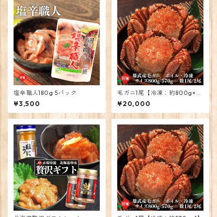
塩辛職人180g 5パック
毛ガニ1尾【冷凍：約800g×
1】
¥3,500
¥20,000