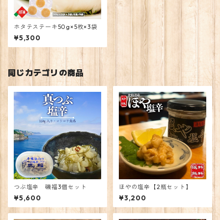
ホタテステーキ50g×5枚×3袋
¥5,300
同じカテゴリの商品
つぶ塩辛 磯福3個セット
ほやの塩辛【2瓶セット】
¥5,600
¥3,200