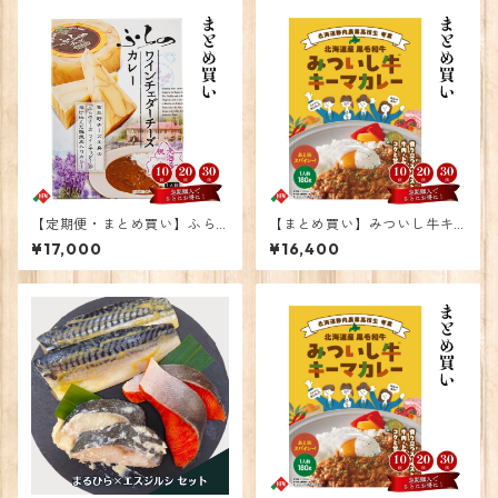
【定期便・まとめ買い】ふら
【まとめ買い】みついし牛キ
のワインチェダーチーズカレ
ーマカレー20個
¥17,000
¥16,400
ー 30個