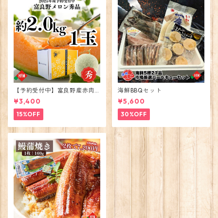
【予約受付中】富良野産赤肉
海鮮BBQセット
メロン大玉1玉2026年度出荷
¥3,400
¥5,600
15%OFF
30%OFF