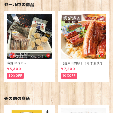
セール中の商品
海鮮BBQセット
【薩摩川内鰻】うなぎ蒲焼き
¥5,600
¥7,200
30%OFF
10%OFF
その他の商品