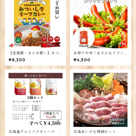
【定期便・まとめ買い】みつ
お祭りの味！おさかなフラン
いし牛キーマカレー 10個
ク【10本】
¥8,300
¥4,500
北海道グルメパスタソース 6
北海あいがも鴨鍋セット