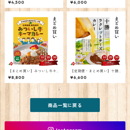
食
¥4,500
¥6,000
【まとめ買い】みついし牛キ
【定期便・まとめ買い】十勝
ーマカレー10個
ラクレットチーズカレー 10
¥8,800
¥6,600
個
商品一覧に戻る