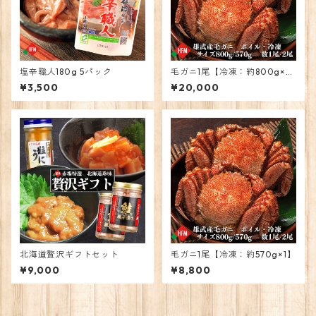
塩辛職人180g 5パック
毛ガニ1尾【冷凍：約800g×
1】
¥3,500
¥20,000
北海道贅沢ギフトセット
毛ガニ1尾【冷凍：約570g×1】
¥9,000
¥8,800